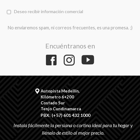
Deseo recibir información comercial
No enviaremos spam, ni correos frecuentes, es una promesa. ;)
Encuéntranos en
Autopista Medellín,
Kilómetro 6+200
Costado Sur
Tenjo Cundinamarca
PBX: (+57) 601 432 1000