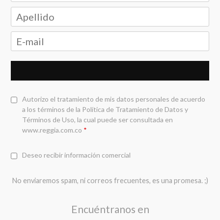
Autorizo el tratamiento de mis datos personales de acuerdo
a los términos de la
Política de Tratamiento de Datos y
Términos de Uso
, la cual puede ser consultada en
www.reggia.com.co
*
Deseo recibir información comercial
No enviaremos spam, ni correos frecuentes, es una promesa. ;)
Encuéntranos en