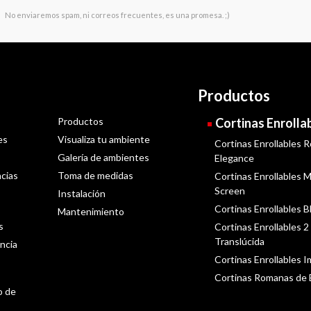
No enviaremos spam, ni correos frecuentes, es una promesa. ;)
Productos
Productos
Cortinas Enrolla
es
Visualiza tu ambiente
Cortinas Enrollables R
Galería de ambientes
Elegance
cias
Toma de medidas
Cortinas Enrollables Ma
Screen
Instalación
Cortinas Enrollables B
Mantenimiento
s
Cortinas Enrollables 2
Translúcida
ncia
Cortinas Enrollables 
Cortinas Romanas de
o de