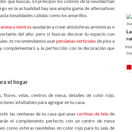
dor que buscas. En principio los colores de la navidad han
bargo en la actualidad hay una amplia gama de alternativas
asta tonalidades cálidas como los amarillos.
Ju
 arena o neutros
ayudarán a crear atmósferas armónicas e
La
portante del año; pero si buscas decorar tu espacio con
ru
zules, te recomendamos usar
persianas verticales
de piso a
Viv
 y complementará a la perfección con la decoración que
tr
ara el hogar
s, flores, velas, centros de mesa, detalles de color rojo,
pciones infaltables para agregar en tu casa.
stir las ventanas de tu casa que unas
cortinas de tela
de
 harán el complemento perfecto con un centro de mesa
nes como esferas navideñas en color rojo para tu sala de