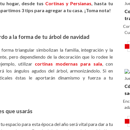
 tu hogar, desde tus
Cortinas y Persianas
, hasta tu
Ju
mpartimos 3 tips para agregar a tu casa. ¡Toma nota!
Co
tr
Cor
Cu
do a la forma de tu árbol de navidad
forma triangular simbolizan la familia, integración y la
nte, pero dependiendo de la decoración que lo rodee le
ejemplo, utilizar
cortinas modernas para sala
, con
rá los ángulos agudos del árbol, armonizándolo. Si en
rticales éstas le aportarán dinamismo y fuerza a tu
Ju
Có
sa
Enc
ada
es que usarás
 tu espacio para esta época del año será vital para dar a tu