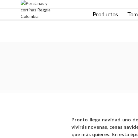
Skip
to
Productos
Tom
content
Reggia Colombia
Reggia Colombia
Pronto llega navidad uno d
vivirás novenas, cenas navid
que más quieres. En esta ép