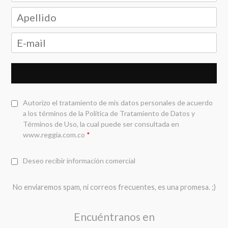
Autorizo el tratamiento de mis datos personales de acuerdo
a los términos de la
Política de Tratamiento de Datos y
Términos de Uso
, la cual puede ser consultada en
www.reggia.com.co
*
Deseo recibir información comercial
No enviaremos spam, ni correos frecuentes, es una promesa. ;)
Encuéntranos en