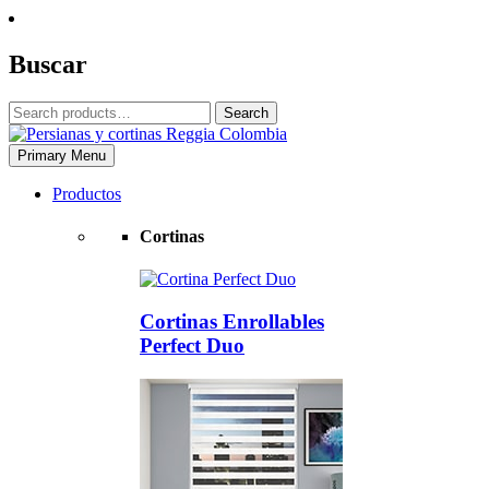
Skip
to
content
Buscar
Search
Search
for:
Primary Menu
Reggia Colombia
Reggia Colombia
Productos
Cortinas
Cortinas Enrollables
Perfect Duo