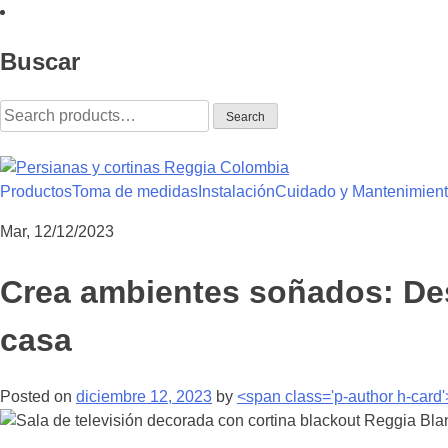
Skip
to
Buscar
content
Search
Search
for:
Productos
Toma de medidas
Instalación
Cuidado y Mantenimien
Reggia Colombia
Reggia Colombia
Mar, 12/12/2023
Crea ambientes soñados: Des
casa
Posted on
diciembre 12, 2023
by
<span class='p-author h-card