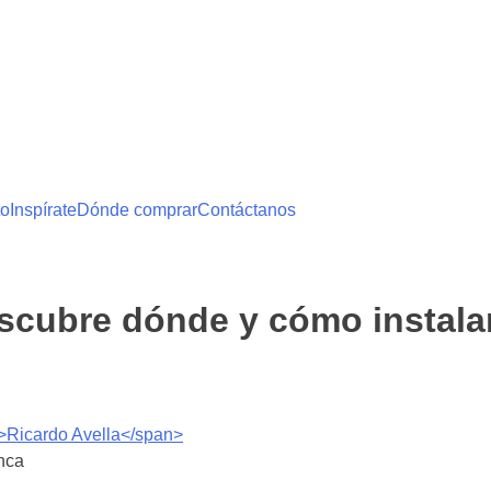
to
Inspírate
Dónde comprar
Contáctanos
cubre dónde y cómo instalar 
'>Ricardo Avella</span>