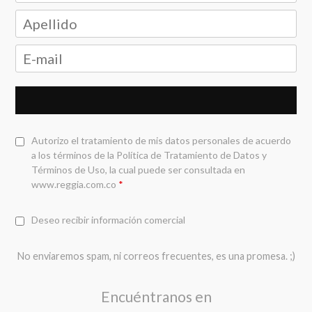
Autorizo el tratamiento de mis datos personales de acuerdo
a los términos de la
Política de Tratamiento de Datos y
Términos de Uso
, la cual puede ser consultada en
www.reggia.com.co
*
Deseo recibir información comercial
No enviaremos spam, ni correos frecuentes, es una promesa. ;)
Encuéntranos en