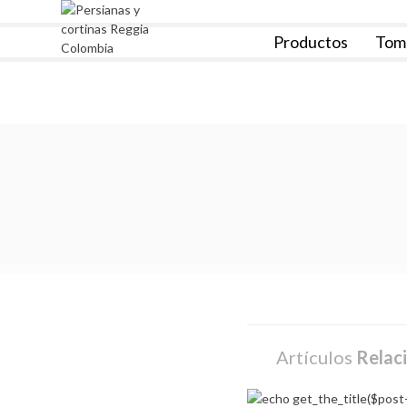
Skip
to
Productos
Tom
content
Reggia Colombia
Reggia Colombia
Artículos
Relac