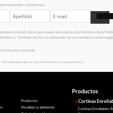
timas novedades y tendencias
ratamiento de mis datos personales de acuerdo a los términos de la
Polít
de Datos y Términos de Uso
, la cual puede ser consultada en
www.reggi
 información comercial
No enviaremos spam, ni correos frecuentes, es una promesa. ;)
Productos
Productos
Cortinas Enrolla
es
Visualiza tu ambiente
Cortinas Enrollables R