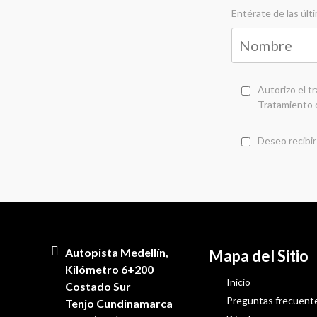
Entérate de las úl
Autorizo el t
Tratamiento 
Deseo recibir
Autopista Medellín,
Mapa del Sitio
Kilómetro 6+200
Inicio
Costado Sur
Preguntas frecuent
Tenjo Cundinamarca