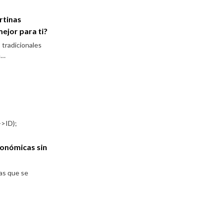
rtinas
mejor para ti?
 tradicionales
e…
conómicas sin
as que se