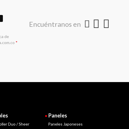
Encuéntranos en
ica de
a.com.co
*
bles
Paneles
oller Duo / Sheer
Paneles Japoneses