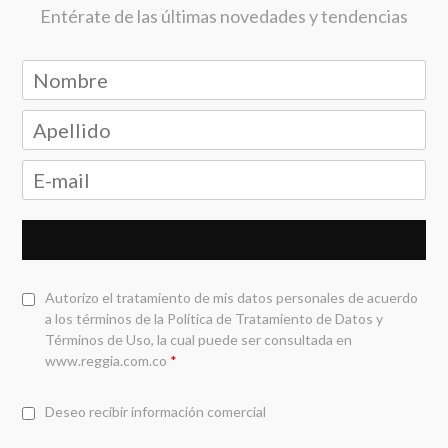
Entérate de las últimas novedades y tendencias
Autorizo el tratamiento de mis datos personales de acuerdo
a los términos de la
Política de Tratamiento de Datos y
Términos de Uso
, la cual puede ser consultada en
www.reggia.com.co
*
Deseo recibir información comercial