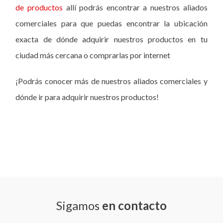
de productos
allí podrás encontrar a nuestros aliados
comerciales para que puedas encontrar la ubicación
exacta de dónde adquirir nuestros productos en tu
ciudad más cercana o comprarlas por internet
¡Podrás conocer más de nuestros aliados comerciales y
dónde ir para adquirir nuestros productos!
Sigamos
en contacto