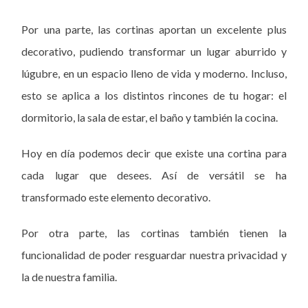
Por una parte, las cortinas aportan un excelente plus
decorativo, pudiendo transformar un lugar aburrido y
lúgubre, en un espacio lleno de vida y moderno. Incluso,
esto se aplica a los distintos rincones de tu hogar: el
dormitorio, la sala de estar, el baño y también la cocina.
Hoy en día podemos decir que existe una cortina para
cada lugar que desees. Así de versátil se ha
transformado este elemento decorativo.
Por otra parte, las cortinas también tienen la
funcionalidad de poder resguardar nuestra privacidad y
la de nuestra familia.