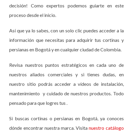
decisión! Como expertos podemos guiarte en este
proceso desde el inicio.
Así que ya lo sabes, con un solo clic puedes acceder a la
información que necesitas para adquirir tus cortinas y
persianas en Bogotá y en cualquier ciudad de Colombia.
Revisa nuestros puntos estratégicos en cada uno de
nuestros aliados comerciales y si tienes dudas, en
nuestro sitio podrás acceder a vídeos de instalación,
mantenimiento y cuidado de nuestros productos. Todo
pensado para que logres tus
.
Si buscas cortinas o persianas en Bogotá, ya conoces
dónde encontrar nuestra marca. Visita
nuestro catálogo