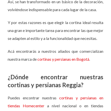
Así, se han transformado en un básico de la decoración,
volviéndose indispensable para cada lugar de la casa.
Y por estas razones es que elegir la cortina ideal resulta
una gran e importante tarea para encontrar las que mejor
se adapten al estilo y a la funcionalidad que necesitas.
Acá encontrarás a nuestros aliados que comercializan
nuestra marca de
cortinas y persianas en Bogotá
.
¿Dónde encontrar nuestras
cortinas y persianas Reggia?
Puedes encontrar nuestras
cortinas y persianas en
tiendas Homecenter
a nivel nacional o en tiendas