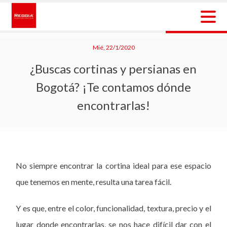
Skip
to
content
Reggia Colombia
Reggia Colombia
Mié, 22/1/2020
¿Buscas cortinas y persianas en
Bogotá? ¡Te contamos dónde
encontrarlas!
No siempre encontrar la cortina ideal para ese espacio
que tenemos en mente, resulta una tarea fácil.
Y es que, entre el color, funcionalidad, textura, precio y el
lugar donde encontrarlas, se nos hace difícil dar con el