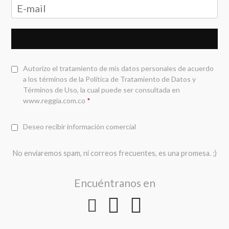
Autorizo el tratamiento de mis datos personales de acuerdo
a los términos de la
Política de Tratamiento de Datos y
Términos de Uso
, la cual puede ser consultada en
www.reggia.com.co
*
Deseo recibir información comercial
No enviaremos spam, ni correos frecuentes, es una promesa. ;)
Encuéntranos en