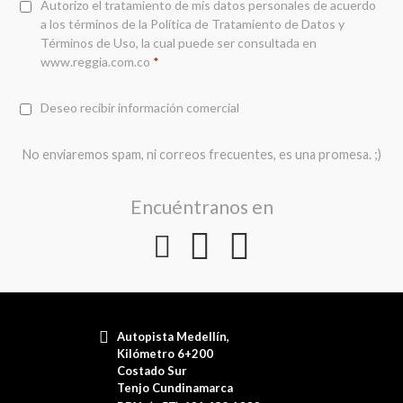
Autorizo el tratamiento de mis datos personales de acuerdo
a los términos de la
Política de Tratamiento de Datos y
Términos de Uso
, la cual puede ser consultada en
www.reggia.com.co
*
Deseo recibir información comercial
No enviaremos spam, ni correos frecuentes, es una promesa. ;)
Encuéntranos en
Autopista Medellín,
Kilómetro 6+200
Costado Sur
Tenjo Cundinamarca