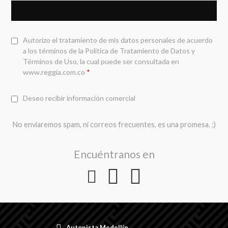
Autorizo el tratamiento de mis datos personales de acuerdo
a los términos de la
Política de Tratamiento de Datos y
Términos de Uso
, la cual puede ser consultada en
www.reggia.com.co
*
Deseo recibir información comercial
No enviaremos spam, ni correos frecuentes, es una promesa. ;)
Encuéntranos en
Autopista Medellín,