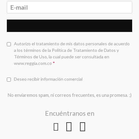
Autorizo el tratamiento de mis datos personales de acuerdo
a los términos de la
Política de Tratamiento de Datos y
Términos de Uso
, la cual puede ser consultada en
www.reggia.com.co
*
Deseo recibir información comercial
No enviaremos spam, ni correos frecuentes, es una promesa. ;)
Encuéntranos en