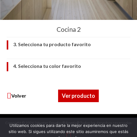
Cocina 2
3. Selecciona tu producto favorito
4. Selecciona tu color favorito
Ver producto
Volver
Copyright © 2026 | Hunter Douglas® Reggia® Todos los derechos reservados
Cedro
Arena
Utilizamos cookies para darte la mejor experiencia en nuestro
sitio web. Si sigues utilizando este sitio asumiremos que estás